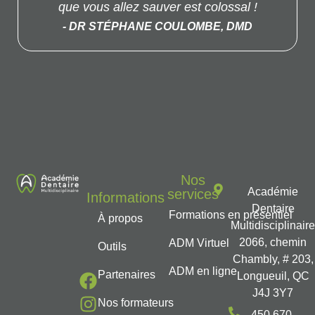
que vous allez sauver est colossal !
- DR STÉPHANE COULOMBE, DMD
Nos
Académie
services
Informations
Dentaire
Formations en présentiel
À propos
Multidisciplinair
2066, chemin
ADM Virtuel
Outils
Chambly, # 203,
ADM en ligne
Partenaires
Longueuil, QC
J4J 3Y7
Nos formateurs
450 670-