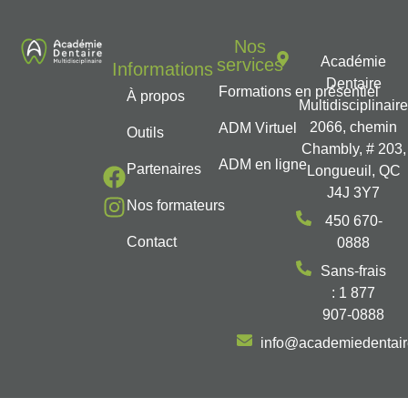
Nos
Académie
services
Informations
Dentaire
Formations en présentiel
À propos
Multidisciplinair
2066, chemin
ADM Virtuel
Outils
Chambly, # 203,
ADM en ligne
Partenaires
Longueuil, QC
J4J 3Y7
Nos formateurs
450 670-
Contact
0888
Sans-frais
: 1 877
907-0888
info@academiedentai