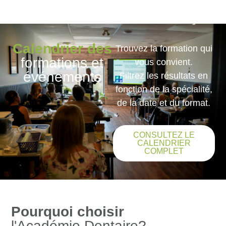
Calendrier des
Trouvez la formation qui
formations et
vous convient
.
événements
Filtrez
les résultats en
fonction de la
spécialité,
de la date
et
du format
.
CONSULTEZ LE
CALENDRIER
COMPLET
Pourquoi choisir
l'Académie Dentaire?