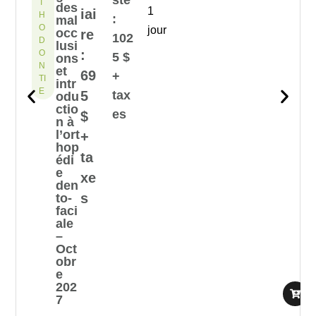
ste
T
des
1
iai
H
:
mal
O
jour
occ
re
102
D
lusi
:
O
5 $
ons
N
et
69
+
TI
intr
E
5
tax
odu
ctio
es
$
n à
l’ort
+
hop
ta
édi
e
xe
den
s
to-
faci
ale
–
Oct
obr
e
202
7