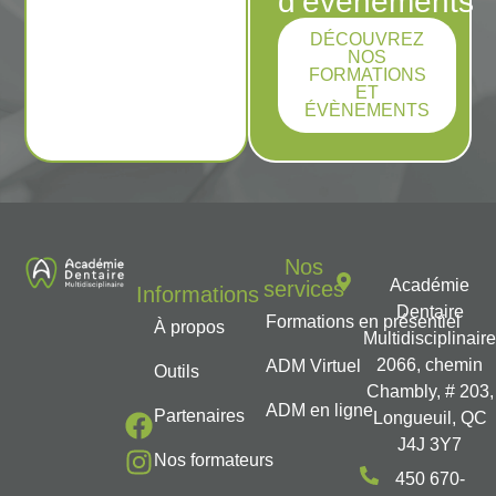
d’évènements
DÉCOUVREZ
NOS
FORMATIONS
ET
ÉVÈNEMENTS
Nos
Académie
services
Informations
Dentaire
Formations en présentiel
À propos
Multidisciplinair
2066, chemin
ADM Virtuel
Outils
Chambly, # 203,
ADM en ligne
Partenaires
Longueuil, QC
J4J 3Y7
Nos formateurs
450 670-