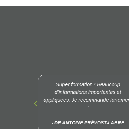
ne vois plus
Super formation ! Beaucoup
 façon.
d’informations importantes et
appliquées. Je recommande forteme
EI
!
- DR ANTOINE PRÉVOST-LABRE