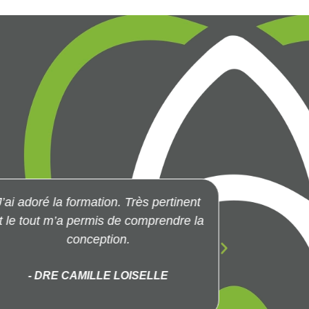
J’ai adoré la formation. Très pertinent
Formatio
t le tout m’a permis de comprendre la
réaliste q
conception.
vi
- DRE CAMILLE LOISELLE
- 