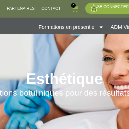
0
SE CONNECTER
PARTENAIRES
CONTACT
Formations en présentiel
ADM Vir
Esthétique
ctions botuliniques pour des résultats