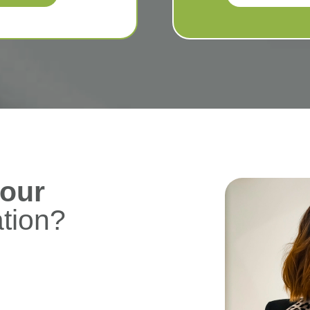
pour
ation?