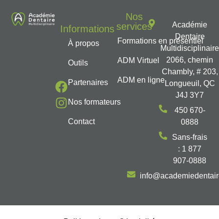
Nos
Académie
services
Informations
Dentaire
Formations en présentiel
À propos
Multidisciplinair
2066, chemin
ADM Virtuel
Outils
Chambly, # 203,
ADM en ligne
Partenaires
Longueuil, QC
J4J 3Y7
Nos formateurs
450 670-
Contact
0888
Sans-frais
: 1 877
907-0888
info@academiedentai