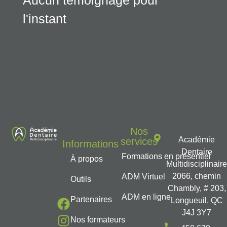
Aucun témoignage pour
l'instant
Nos
Académie
services
Informations
Dentaire
Formations en présentiel
À propos
Multidisciplinair
2066, chemin
ADM Virtuel
Outils
Chambly, # 203,
ADM en ligne
Partenaires
Longueuil, QC
J4J 3Y7
Nos formateurs