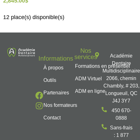
2,845.00
$
12 place(s) disponible(s)
Nos
Académie
services
Informations
Dentaire
Formations en présentiel
À propos
Multidisciplinair
2066, chemin
ADM Virtuel
Outils
Chambly, # 203,
ADM en ligne
Partenaires
Longueuil, QC
J4J 3Y7
Nos formateurs
450 670-
Contact
0888
Sans-frais
: 1 877