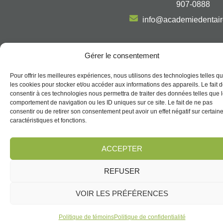
907-0888
info@academiedentai
Gérer le consentement
Politique de confidentialité
Pour offrir les meilleures expériences, nous utilisons des technologies telles q
Termes et conditions
les cookies pour stocker et/ou accéder aux informations des appareils. Le fait 
Politique de témoins (CA)
consentir à ces technologies nous permettra de traiter des données telles que 
comportement de navigation ou les ID uniques sur ce site. Le fait de ne pas
Politique de dépôt et d’annulation
consentir ou de retirer son consentement peut avoir un effet négatif sur certain
caractéristiques et fonctions.
@2026, Tous droits réservés | Académie Dentaire Multidisciplinaire |
Propulsé par
ACCEPTER
REFUSER
VOIR LES PRÉFÉRENCES
Politique de témoins
Politique de confidentialité