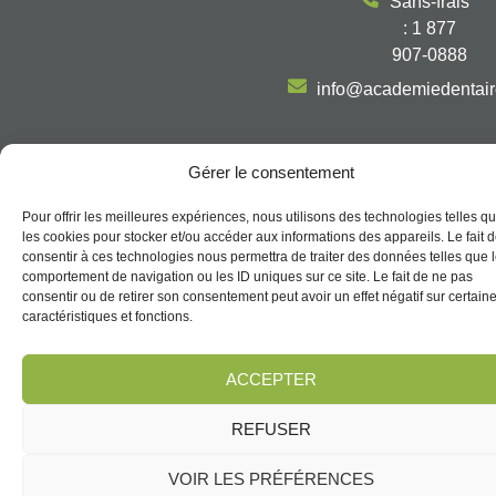
Sans-frais
: 1 877
907-0888
info@academiedentai
Gérer le consentement
Politique de confidentialité
Pour offrir les meilleures expériences, nous utilisons des technologies telles q
Termes et conditions
les cookies pour stocker et/ou accéder aux informations des appareils. Le fait 
Politique de témoins (CA)
consentir à ces technologies nous permettra de traiter des données telles que 
Politique de dépôt et d’annulation
comportement de navigation ou les ID uniques sur ce site. Le fait de ne pas
consentir ou de retirer son consentement peut avoir un effet négatif sur certain
@2026, Tous droits réservés | Académie Dentaire Multidisciplinaire |
caractéristiques et fonctions.
Propulsé par
ACCEPTER
REFUSER
VOIR LES PRÉFÉRENCES