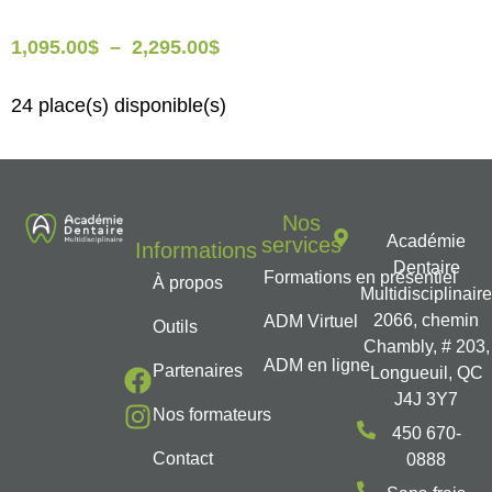
1,095.00
$
–
2,295.00
$
24 place(s) disponible(s)
Nos
Académie
services
Informations
Dentaire
Formations en présentiel
À propos
Multidisciplinair
2066, chemin
ADM Virtuel
Outils
Chambly, # 203,
ADM en ligne
Partenaires
Longueuil, QC
J4J 3Y7
Nos formateurs
450 670-
Contact
0888