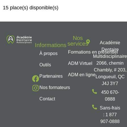
15 place(s) disponible(s)
Nos
Académie
services
Informations
Dentaire
Formations en présentiel
À propos
Multidisciplinair
2066, chemin
ADM Virtuel
Outils
Chambly, # 203,
ADM en ligne
Partenaires
Longueuil, QC
J4J 3Y7
Nos formateurs
450 670-
Contact
0888
Sans-frais
: 1 877
907-0888