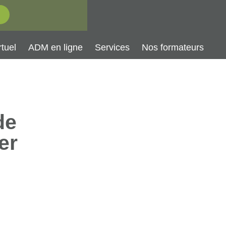
tuel
ADM en ligne
Services
Nos formateurs
de
er