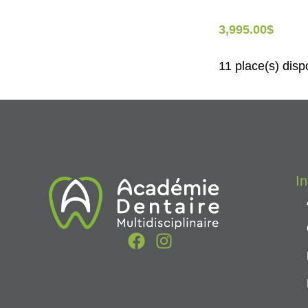
3,995.00
$
11 place(s) disp
I