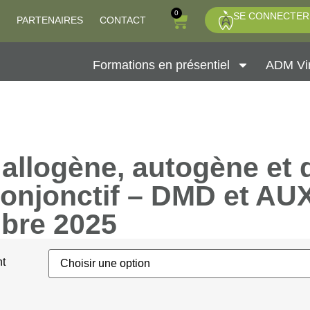
0
SE CONNECTER
PARTENAIRES
CONTACT
Formations en présentiel
ADM Vir
 allogène, autogène et 
conjonctif – DMD et AU
bre 2025
nt