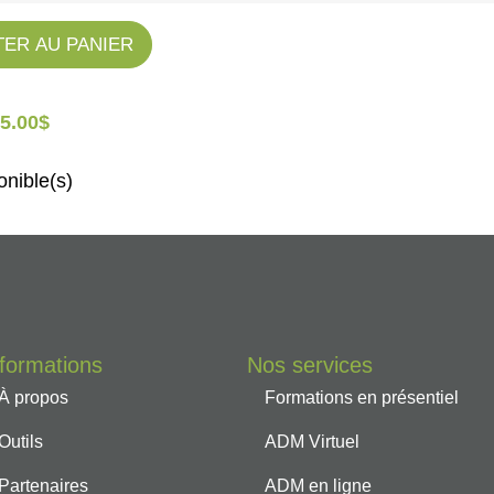
ER AU PANIER
5.00
$
onible(s)
nformations
Nos services
À propos
Formations en présentiel
Outils
ADM Virtuel
Partenaires
ADM en ligne