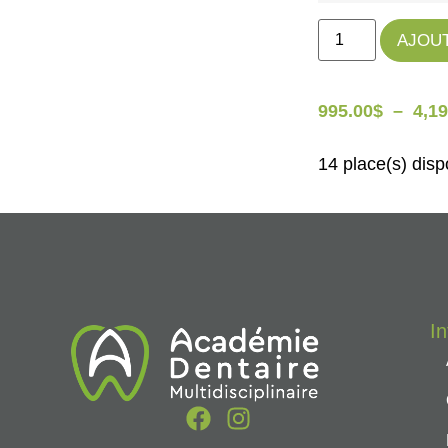
AJOUT
995.00
$
–
4,19
14 place(s) disp
I