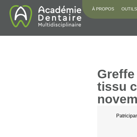
À PROPOS
OUTILS
Greffe
tissu 
novem
Patricipa