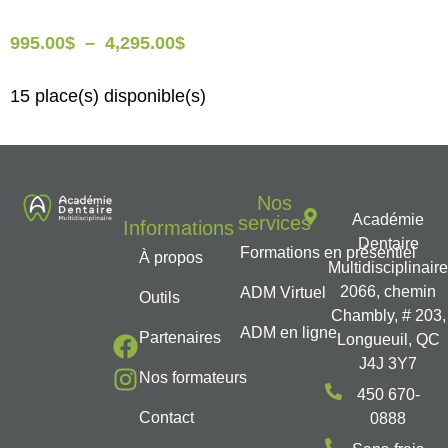
995.00
$
–
4,295.00
$
15 place(s) disponible(s)
Nos
Académie
services
Informations
Dentaire
Formations en présentiel
À propos
Multidisciplinair
2066, chemin
ADM Virtuel
Outils
Chambly, # 203,
ADM en ligne
Partenaires
Longueuil, QC
J4J 3Y7
Nos formateurs
450 670-
Contact
0888