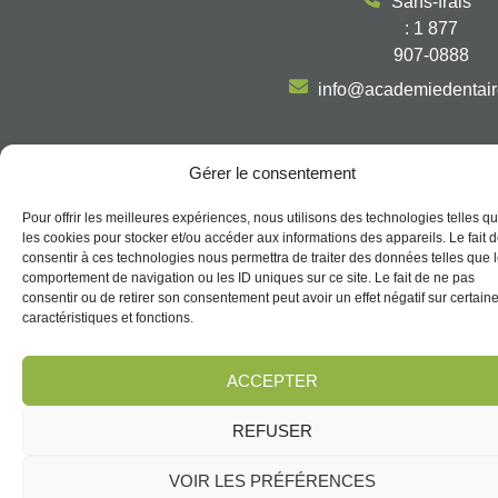
Sans-frais
: 1 877
907-0888
info@academiedentai
Gérer le consentement
Politique de confidentialité
Pour offrir les meilleures expériences, nous utilisons des technologies telles q
Termes et conditions
les cookies pour stocker et/ou accéder aux informations des appareils. Le fait 
Politique de témoins (CA)
consentir à ces technologies nous permettra de traiter des données telles que 
Politique de dépôt et d’annulation
comportement de navigation ou les ID uniques sur ce site. Le fait de ne pas
consentir ou de retirer son consentement peut avoir un effet négatif sur certain
@2026, Tous droits réservés | Académie Dentaire Multidisciplinaire |
caractéristiques et fonctions.
Propulsé par
ACCEPTER
REFUSER
VOIR LES PRÉFÉRENCES