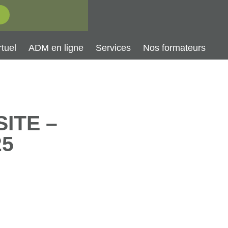
tuel
ADM en ligne
Services
Nos formateurs
ITE –
25