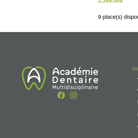
2,395.00
$
9 place(s) dispo
I