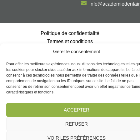
info@academiedentai
Politique de confidentialité
Termes et conditions
Politique de témoins (CA)
Gérer le consentement
Politique de dépôt et d’annulation
Pour offrir les meilleures expériences, nous utilisons des technologies telles q
@2026, Tous droits réservés | Académie Dentaire Multidisciplinaire |
les cookies pour stocker et/ou accéder aux informations des appareils. Le fait 
Propulsé par
consentir à ces technologies nous permettra de traiter des données telles que 
comportement de navigation ou les ID uniques sur ce site. Le fait de ne pas
consentir ou de retirer son consentement peut avoir un effet négatif sur certain
caractéristiques et fonctions.
ACCEPTER
REFUSER
VOIR LES PRÉFÉRENCES