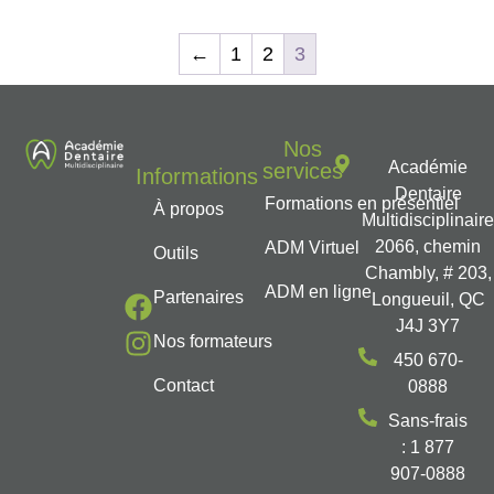
←
1
2
3
Nos
Académie
services
Informations
Dentaire
Formations en présentiel
À propos
Multidisciplinair
2066, chemin
ADM Virtuel
Outils
Chambly, # 203,
ADM en ligne
Partenaires
Longueuil, QC
J4J 3Y7
Nos formateurs
450 670-
Contact
0888
Sans-frais
: 1 877
907-0888