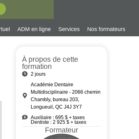
tuel
ADM en ligne
Services
Nos formateurs
À propos de cette
formation
2 jours
Académie Dentaire
Multidisciplinaire - 2066 chemin
Chambly, bureau 203,
Longueuil, QC J4J 3Y7
Auxiliaire : 695 $ + taxes
Dentiste : 2 925 $ + taxes
Formateur