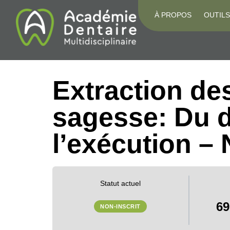
À PROPOS
OUTILS
Extraction de
sagesse: Du d
l’exécution –
Statut actuel
69
NON-INSCRIT