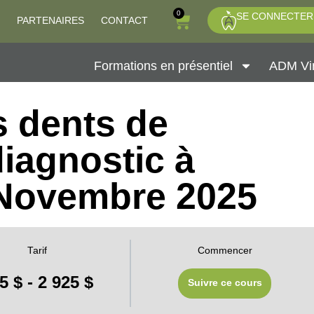
0
SE CONNECTER
PARTENAIRES
CONTACT
Formations en présentiel
ADM Vir
s dents de
iagnostic à
 Novembre 2025
Tarif
Commencer
5 $ - 2 925 $
Suivre ce cours