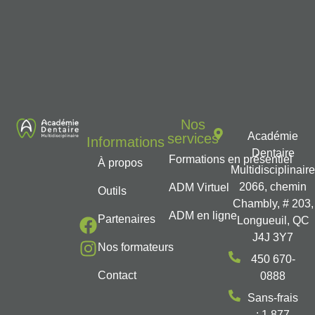
Nos
Académie
services
Informations
Dentaire
Formations en présentiel
À propos
Multidisciplinair
2066, chemin
ADM Virtuel
Outils
Chambly, # 203,
ADM en ligne
Partenaires
Longueuil, QC
J4J 3Y7
Nos formateurs
450 670-
Contact
0888
Sans-frais
: 1 877